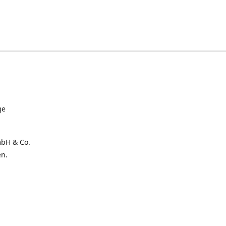
ge
mbH & Co.
en.